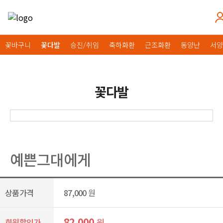
꽃바구니
꽃다발
승진/취임
축하화환
근조화환
동양난
서양
꽃다발
예쁜그대에게
상품가격
87,000
원
82,000
원
회원할인가