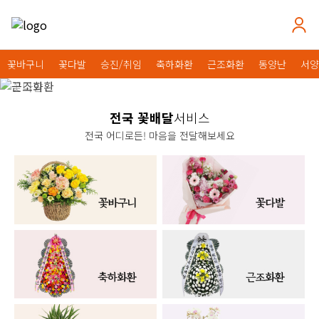
꽃바구니
꽃다발
승진/취임
축하화환
근조화환
동양난
서양
전국 꽃배달
서비스
전국 어디로든! 마음을 전달해보세요