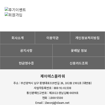
회사소개
이용약관
개인정보처리방침
공지사항
꽃배달 정보
현금영수증
신용카드조회
제이에스플라워
주소 : 부산광역시 남구 황령대로319번길 26, 102동 1901호 (대연동)
사업자등록번호 : 888-91-01538
통신판매신고번호 : 제2022-경남김해-0039호
전화 : 1800-5500
Email : 1beonji@daum.net