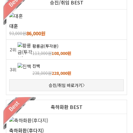
승진/취임 BEST
대훈
86,000원
93,000원
황룡금(투각분)
2위
113,000원
108,000원
진백
3위
238,000원
228,000원
승진/취임 바로가기
축하화환 BEST
축하화환(후다지)