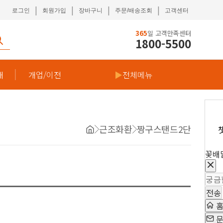
|
|
|
|
로그인
회원가입
장바구니
주문/배송조회
고객센터
365
일 고객만족센터
1800-5500
재
개업/이전
▶
전체메뉴
근조화환
짱구스탠드2단
꽃배
전송
문