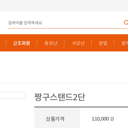
근조화환
동양난
서양난
관엽
분
짱구스탠드2단
110,000
상품가격
원