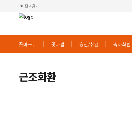
★
즐겨찾기
꽃바구니
꽃다발
승진/취임
축하화환
근조화환