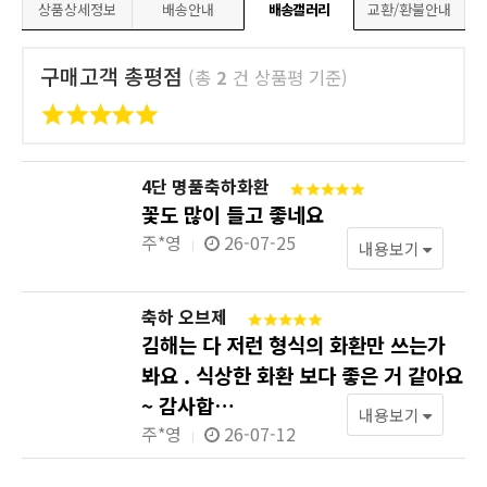
상품상세정보
배송안내
배송갤러리
교환/환불안내
구매고객 총평점
(총
2
건 상품평 기준)
4단 명품축하화환
꽃도 많이 들고 좋네요
주*영
26-07-25
내용보기
축하 오브제
김해는 다 저런 형식의 화환만 쓰는가
봐요 . 식상한 화환 보다 좋은 거 같아요
~ 감사합…
내용보기
주*영
26-07-12