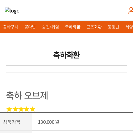
꽃바구니
꽃다발
승진/취임
축하화환
근조화환
동양난
서양
축하화환
축하 오브제
상품가격
130,000
원