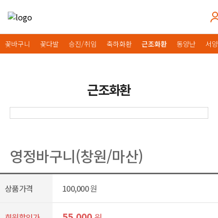
꽃바구니
꽃다발
승진/취임
축하화환
근조화환
동양난
서양
근조화환
영정바구니(창원/마산)
상품가격
100,000
원
55,000
원
회원할인가