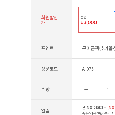
회원할인
중품
가
63,000
포인트
구매금액(추가옵션
상품코드
A-075
수량
본 상품 이미지는
[상품
알림
중품/상품/특상품의 