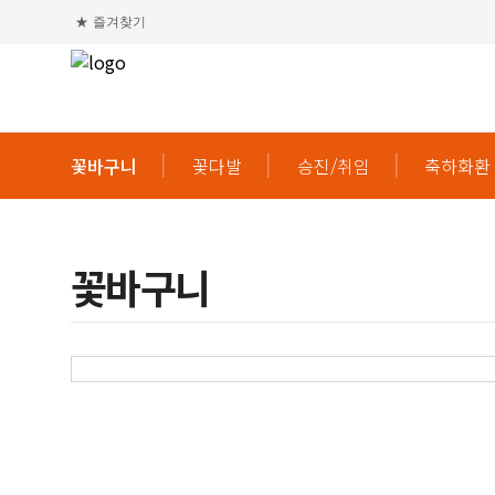
★
즐겨찾기
꽃바구니
꽃다발
승진/취임
축하화환
꽃바구니