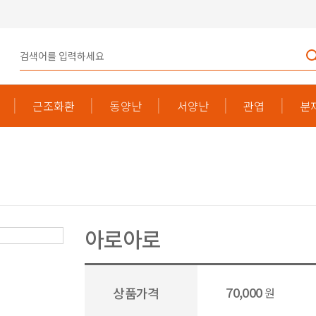
근조화환
동양난
서양난
관엽
분
아로아로
70,000
상품가격
원