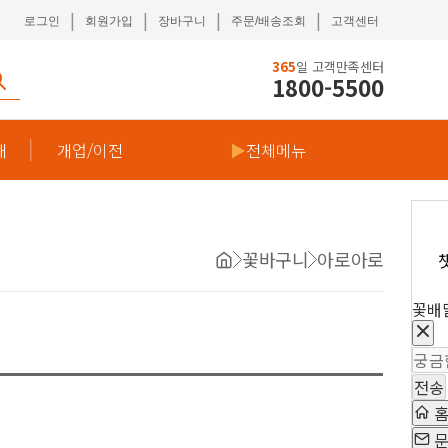
|
|
|
|
로그인
회원가입
장바구니
주문/배송조회
고객센터
365
일 고객만족센터
1800-5500
재
개업/이전
▶
전체메뉴
꽃바구니
아로아로
꽃배
전송
문