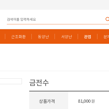
근조화환
동양난
서양난
관엽
분
금전수
81,000
상품가격
원