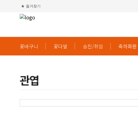
★
즐겨찾기
꽃바구니
꽃다발
승진/취임
축하화환
관엽