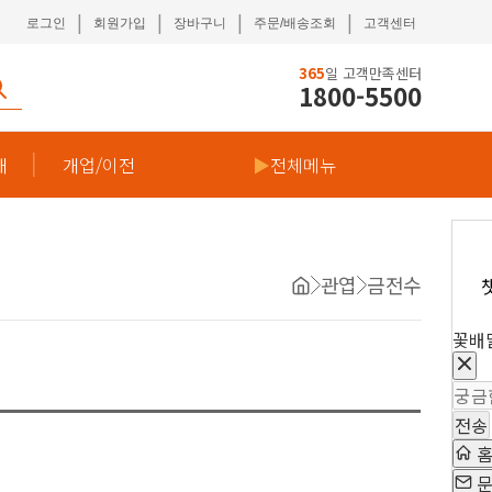
|
|
|
|
로그인
회원가입
장바구니
주문/배송조회
고객센터
365
일 고객만족센터
1800-5500
재
개업/이전
▶
전체메뉴
관엽
금전수
꽃배
전송
문