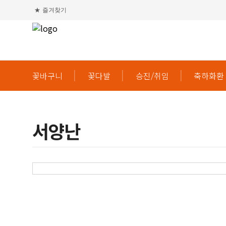
★
즐겨찾기
꽃바구니
꽃다발
승진/취임
축하화환
서양난