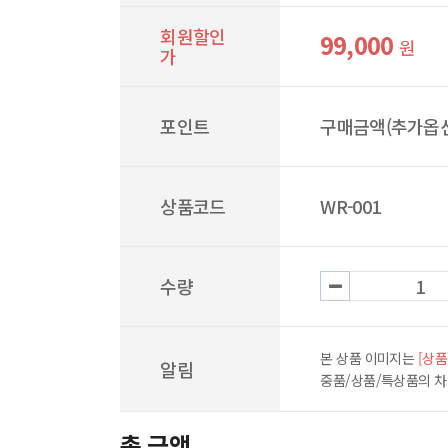
회원할인
99,000
원
가
포인트
구매금액(추가옵션
상품코드
WR-001
수량
본 상품 이미지는
[상품
알림
중품/상품/특상품의 
총 금액