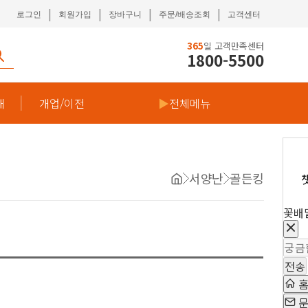
|
|
|
|
로그인
회원가입
장바구니
주문/배송조회
고객센터
365
일 고객만족센터
1800-5500
재
개업/이전
▶
전체메뉴
서양난
골든킹
꽃배
전송
문