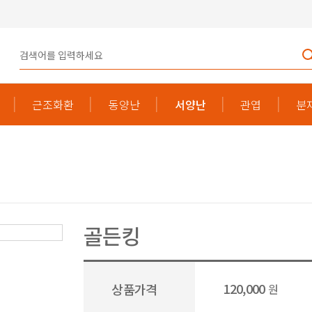
근조화환
동양난
서양난
관엽
분
골든킹
120,000
상품가격
원