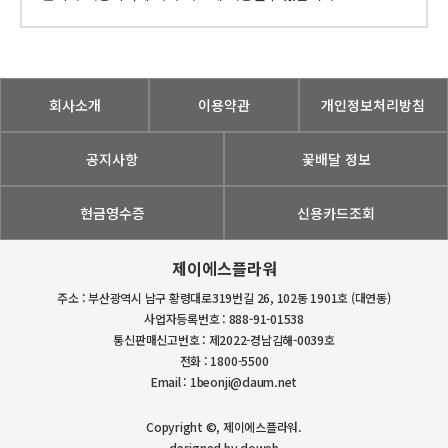
회사소개
이용약관
개인정보처리방침
공지사항
꽃배달 정보
현금영수증
신용카드조회
제이에스플라워
주소 : 부산광역시 남구 황령대로319번길 26, 102동 1901호 (대연동)
사업자등록번호 : 888-91-01538
통신판매신고번호 : 제2022-경남김해-0039호
전화 : 1800-5500
Email : 1beonji@daum.net
Copyright ©, 제이에스플라워.
designed by doweb