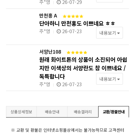
주*영
26-07-29
만천홍 A
단아하니 만천홍도 이쁘네요 ㅎㅎ
주*영
26-07-23
내용보기
서양난108
원래 화이트톤의 상품이 소진되어 아쉽
지만 이색상의 서양란도 참 이쁘네요 /
독특합니다
내용보기
주*영
26-07-23
상품상세정보
배송안내
배송갤러리
교환/환불안내
※ 교환 및 환불은 인터넷쇼핑몰상에서는 불가능하므로 고객센터