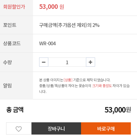
53,000
원
회원할인가
포인트
구매금액(추가옵션 제외)의 2%
상품코드
WR-004
수량
본 상품 이미지는
[상품]
기준으로 제작 되었습니다.
알림
중품/상품/특상품의 차이는 꽃송이의
크기와 풍성도
차이가 있습
니다.
53,000
총 금액
원
장바구니
바로구매