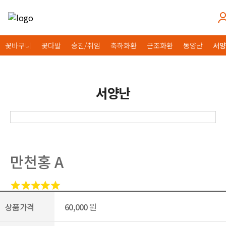
꽃바구니
꽃다발
승진/취임
축하화환
근조화환
동양난
서양
서양난
만천홍 A
상품가격
60,000
원