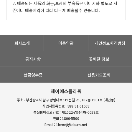
2. 배송되는 제품의 화분,포장의 부속품은 이미지와 별도로 시
즌이나 배송지역에 따라 다르게 배송될수 있습니다.
회사소개
이용약관
개인정보처리방침
공지사항
꽃배달 정보
현금영수증
신용카드조회
제이에스플라워
주소 : 부산광역시 남구 황령대로319번길 26, 102동 1901호 (대연동)
사업자등록번호 : 888-91-01538
통신판매신고번호 : 제2022-경남김해-0039호
전화 : 1800-5500
Email : 1beonji@daum.net