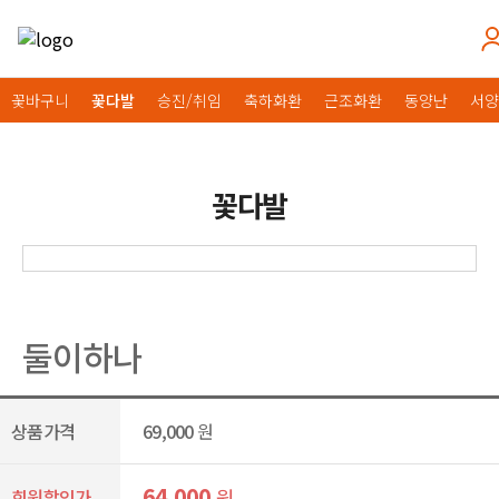
꽃바구니
꽃다발
승진/취임
축하화환
근조화환
동양난
서양
꽃다발
둘이하나
상품가격
69,000
원
64,000
원
회원할인가