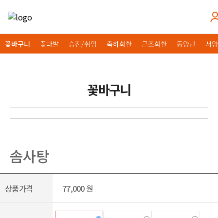
꽃바구니
꽃다발
승진/취임
축하화환
근조화환
동양난
서양
꽃바구니
솜사탕
상품가격
77,000
원