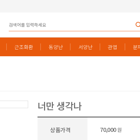
근조화환
동양난
서양난
관엽
분
너만 생각나
70,000
상품가격
원