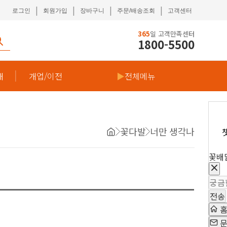
|
|
|
|
로그인
회원가입
장바구니
주문/배송조회
고객센터
365
일 고객만족센터
1800-5500
재
개업/이전
▶
전체메뉴
꽃다발
너만 생각나
꽃배
전송
문