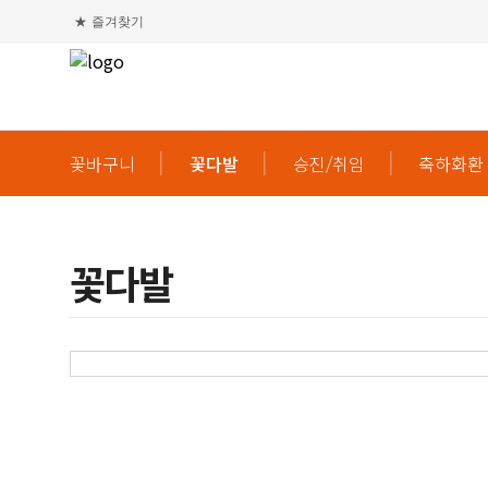
★
즐겨찾기
꽃바구니
꽃다발
승진/취임
축하화환
꽃다발