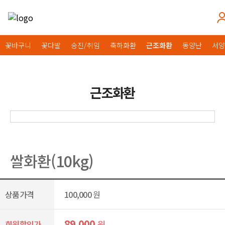
꽃바구니
꽃다발
승진/취임
축하화환
근조화환
동양난
서양
근조화환
쌀화환(10kg)
상품가격
100,000
원
89,000
원
회원할인가