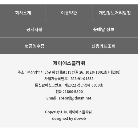
회사소개
이용약관
개인정보처리방침
공지사항
꽃배달 정보
현금영수증
신용카드조회
제이에스플라워
주소 : 부산광역시 남구 황령대로319번길 26, 102동 1901호 (대연동)
사업자등록번호 : 888-91-01538
통신판매신고번호 : 제2022-경남김해-0039호
전화 : 1800-5500
Email : 1beonji@daum.net
Copyright ©, 제이에스플라워.
designed by doweb