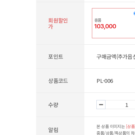
회원할인
중품
가
103,000
포인트
구매금액(추가옵션
상품코드
PL-006
수량
본 상품 이미지는
[상품
알림
중품/상품/특상품의 