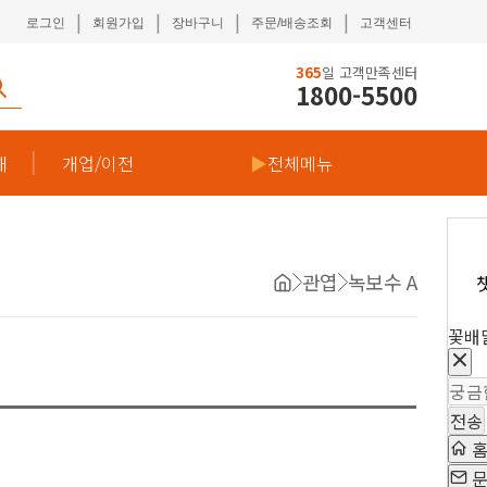
|
|
|
|
로그인
회원가입
장바구니
주문/배송조회
고객센터
365
일 고객만족센터
1800-5500
재
개업/이전
▶
전체메뉴
관엽
녹보수 A
꽃배
전송
문