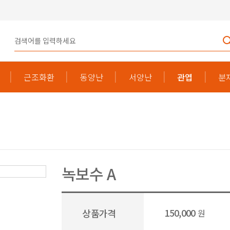
근조화환
동양난
서양난
관엽
분
녹보수 A
150,000
상품가격
원