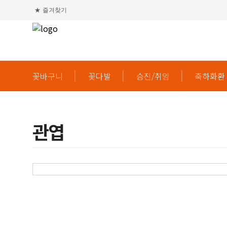
★
즐겨찾기
꽃바구니
꽃다발
승진/취임
축하화환
관엽