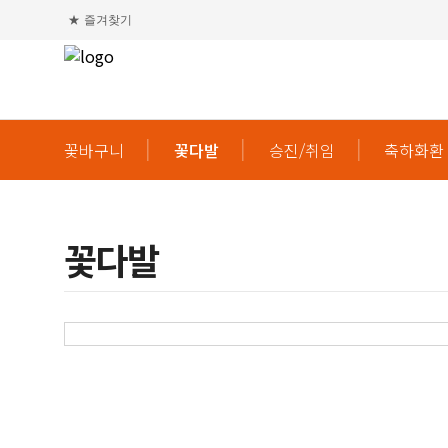
★
즐겨찾기
꽃바구니
꽃다발
승진/취임
축하화환
꽃다발