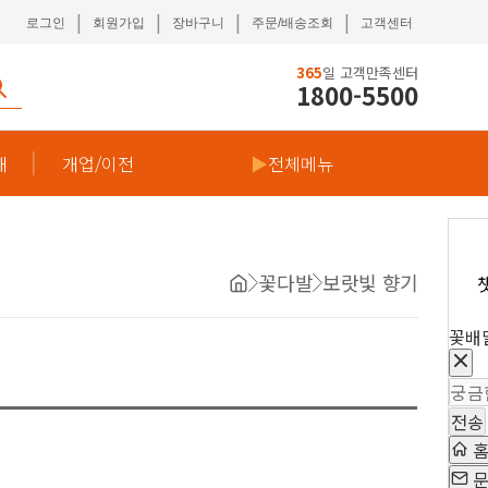
|
|
|
|
로그인
회원가입
장바구니
주문/배송조회
고객센터
365
일 고객만족센터
1800-5500
재
개업/이전
▶
전체메뉴
꽃다발
보랏빛 향기
꽃배
전송
문