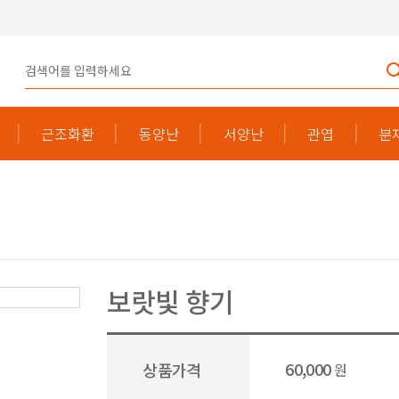
근조화환
동양난
서양난
관엽
분
보랏빛 향기
60,000
상품가격
원