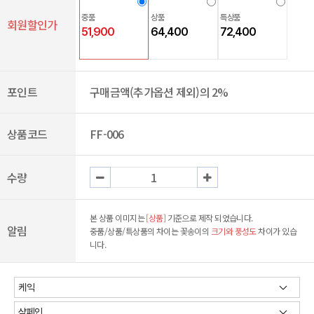
중품
상품
특상품
회원할인가
51,900
64,400
72,400
포인트
구매금액(추가옵션 제외)의 2%
상품코드
FF-006
수량
본 상품 이미지는
[상품]
기준으로 제작 되었습니다.
알림
중품/상품/특상품의 차이는 꽃송이의
크기와 풍성도
차이가 있습
니다.