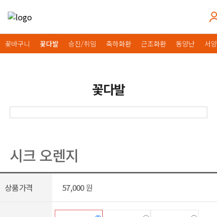
꽃바구니
꽃다발
승진/취임
축하화환
근조화환
동양난
서양
꽃다발
시크 오렌지
상품가격
57,000
원