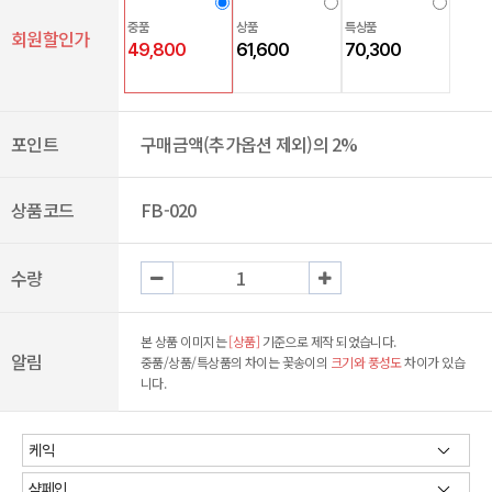
중품
상품
특상품
회원할인가
49,800
61,600
70,300
포인트
구매금액(추가옵션 제외)의 2%
상품코드
FB-020
수량
본 상품 이미지는
[상품]
기준으로 제작 되었습니다.
알림
중품/상품/특상품의 차이는 꽃송이의
크기와 풍성도
차이가 있습
니다.