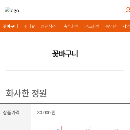
꽃바구니
꽃다발
승진/취임
축하화환
근조화환
동양난
서양
꽃바구니
화사한 정원
상품가격
80,000
원