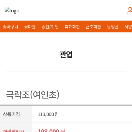
꽃바구니
꽃다발
승진/취임
축하화환
근조화환
동양난
서양
관엽
극락조(여인초)
상품가격
113,000
원
108,000
원
회원할인가