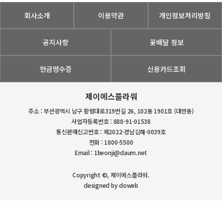
회사소개
이용약관
개인정보처리방침
공지사항
꽃배달 정보
현금영수증
신용카드조회
제이에스플라워
주소 : 부산광역시 남구 황령대로319번길 26, 102동 1901호 (대연동)
사업자등록번호 : 888-91-01538
통신판매신고번호 : 제2022-경남김해-0039호
전화 : 1800-5500
Email : 1beonji@daum.net
Copyright ©, 제이에스플라워.
designed by doweb