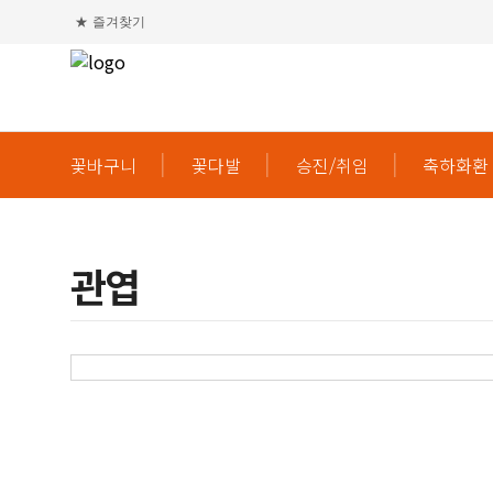
★
즐겨찾기
꽃바구니
꽃다발
승진/취임
축하화환
관엽