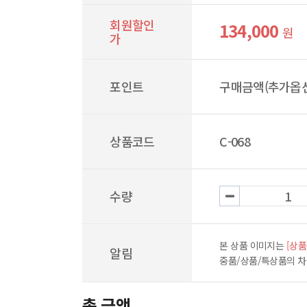
회원할인
134,000
원
가
포인트
구매금액(추가옵션
상품코드
C-068
수량
본 상품 이미지는
[상품
알림
중품/상품/특상품의 
총 금액