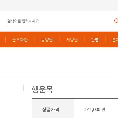
근조화환
동양난
서양난
관엽
분
행운목
141,000
상품가격
원