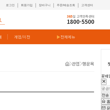
|
|
|
|
로그인
회원가입
장바구니
주문/배송조회
고객센터
365
일 고객만족센터
1800-5500
재
개업/이전
▶
전체메뉴
관엽
행운목
꽃배
전송
문