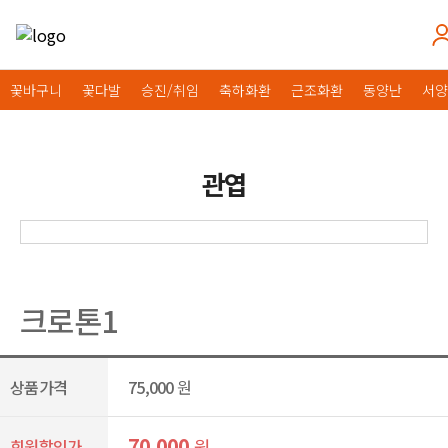
꽃바구니
꽃다발
승진/취임
축하화환
근조화환
동양난
서양
관엽
크로톤1
상품가격
75,000
원
70,000
원
회원할인가