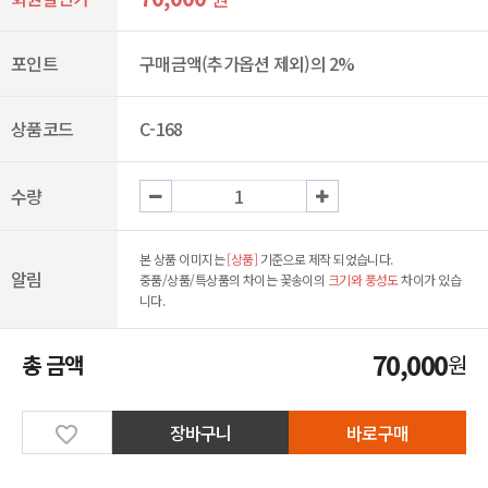
포인트
구매금액(추가옵션 제외)의 2%
상품코드
C-168
수량
본 상품 이미지는
[상품]
기준으로 제작 되었습니다.
알림
중품/상품/특상품의 차이는 꽃송이의
크기와 풍성도
차이가 있습
니다.
70,000
총 금액
원
장바구니
바로구매