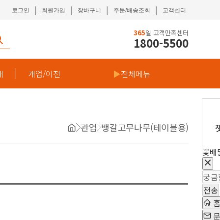
|
|
|
|
로그인
회원가입
장바구니
주문/배송조회
고객센터
365
일 고객만족센터
1800-5500
재
개업/이전
▶
전체메뉴
관엽
뱅갈고무나무(테이블용)
꽃배
전송
문