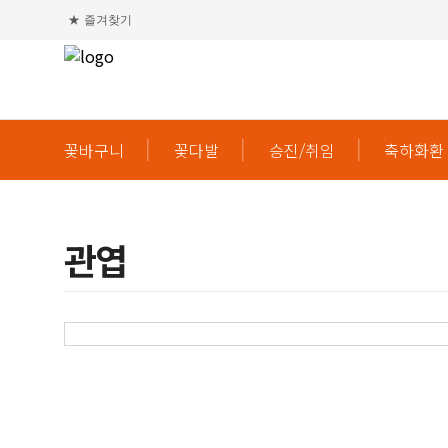
★
즐겨찾기
꽃바구니
꽃다발
승진/취임
축하화환
관엽