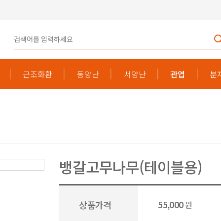
근조화환
동양난
서양난
관엽
분
뱅갈고무나무(테이블용)
55,000
상품가격
원