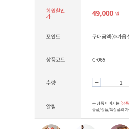
회원할인
49,000
원
가
포인트
구매금액(추가옵션
상품코드
C-065
수량
본 상품 이미지는
[상품
알림
중품/상품/특상품의 