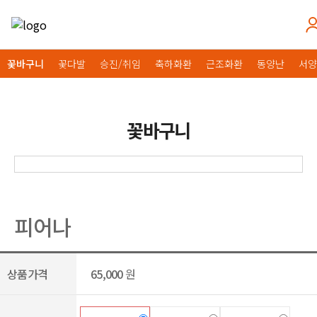
꽃바구니
꽃다발
승진/취임
축하화환
근조화환
동양난
서양
꽃바구니
피어나
상품가격
65,000
원