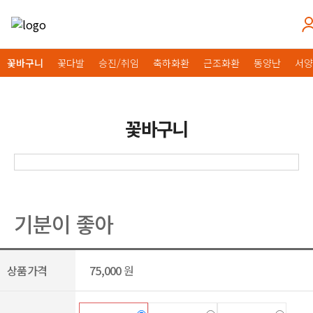
꽃바구니
꽃다발
승진/취임
축하화환
근조화환
동양난
서양
꽃바구니
기분이 좋아
상품가격
75,000
원