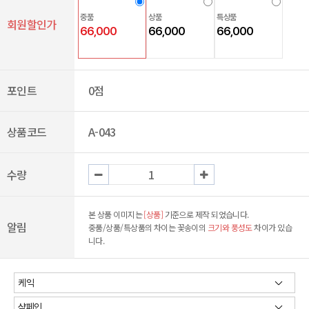
중품
상품
특상품
회원할인가
66,000
66,000
66,000
포인트
0점
상품코드
A-043
수량
본 상품 이미지는
[상품]
기준으로 제작 되었습니다.
알림
중품/상품/특상품의 차이는 꽃송이의
크기와 풍성도
차이가 있습
니다.