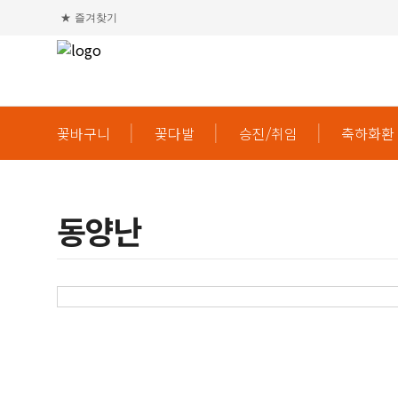
★
즐겨찾기
꽃바구니
꽃다발
승진/취임
축하화환
동양난