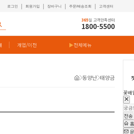
|
|
|
|
로그인
회원가입
장바구니
주문/배송조회
고객센터
365
일 고객만족센터
1800-5500
재
개업/이전
▶
전체메뉴
동양난
태양금
꽃배
전송
문