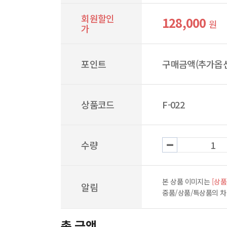
회원할인
128,000
원
가
포인트
구매금액(추가옵션
상품코드
F-022
수량
본 상품 이미지는
[상품
알림
중품/상품/특상품의 
총 금액