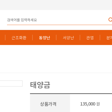
근조화환
동양난
서양난
관엽
분
태양금
135,000
상품가격
원