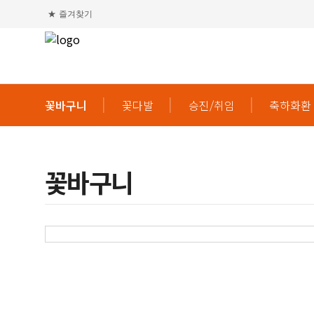
★
즐겨찾기
꽃바구니
꽃다발
승진/취임
축하화환
꽃바구니