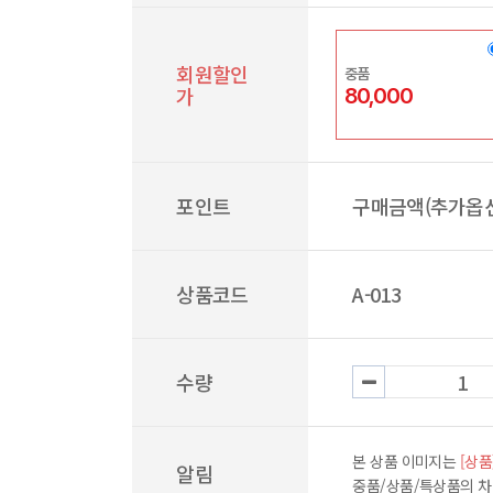
회원할인
중품
가
80,000
포인트
구매금액(추가옵션
상품코드
A-013
수량
본 상품 이미지는
[상품
알림
중품/상품/특상품의 