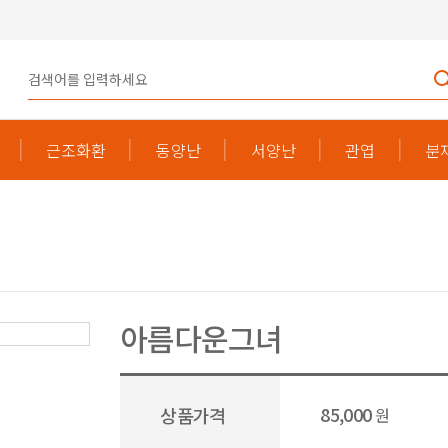
근조화환
동양난
서양난
관엽
분
아름다운그녀
85,000
상품가격
원