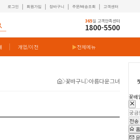
|
|
|
|
로그인
회원가입
장바구니
주문/배송조회
고객센터
365
일 고객만족센터
1800-5500
재
개업/이전
▶
전체메뉴
꽃바구니
아름다운그녀
꽃배
전송
문