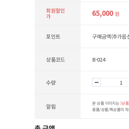
회원할인
65,000
원
가
포인트
구매금액(추가옵션
상품코드
B-024
수량
본 상품 이미지는
[상품
알림
중품/상품/특상품의 
총 금액