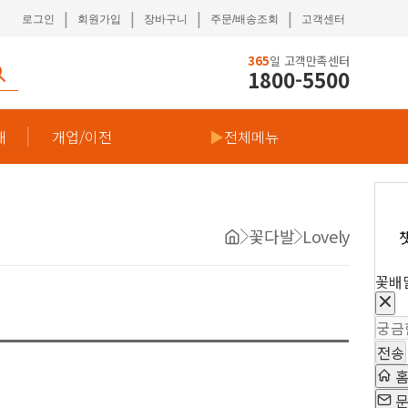
|
|
|
|
로그인
회원가입
장바구니
주문/배송조회
고객센터
365
일 고객만족센터
1800-5500
재
개업/이전
▶
전체메뉴
꽃다발
Lovely
꽃배
전송
문