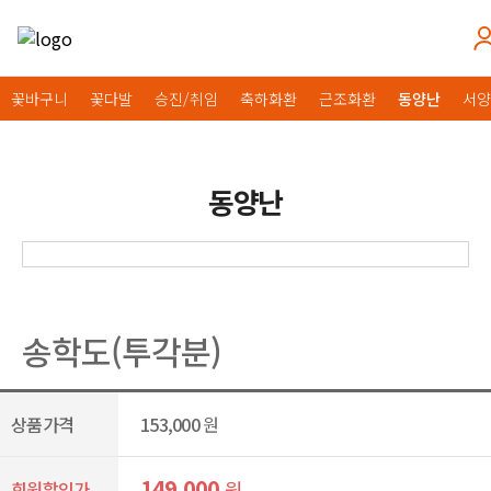
꽃바구니
꽃다발
승진/취임
축하화환
근조화환
동양난
서양
동양난
송학도(투각분)
상품가격
153,000
원
149,000
원
회원할인가