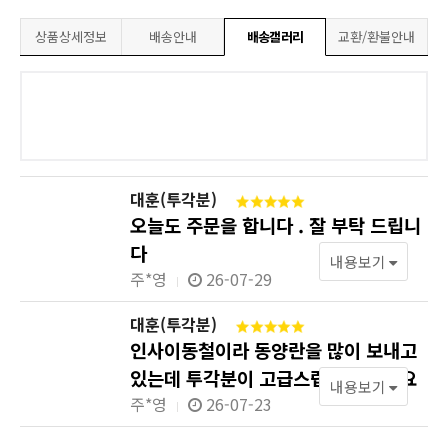
상품상세정보
배송안내
배송갤러리
교환/환불안내
대훈(투각분)
오늘도 주문을 합니다 . 잘 부탁 드립니
다
내용보기
주*영
26-07-29
대훈(투각분)
인사이동철이라 동양란을 많이 보내고
있는데 투각분이 고급스럽고 이쁘네요
내용보기
주*영
26-07-23