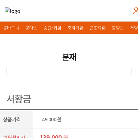
꽃바구니
꽃다발
승진/취임
축하화환
근조화환
동양난
서양
분재
서황금
상품가격
149,000
원
139,000
원
회원할인가